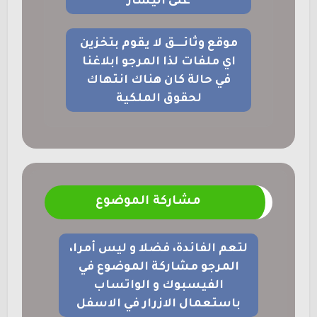
على اليسار
موقع وثائــــق لا يقوم بتخزين
اي ملفات لذا المرجو ابلاغنا
في حالة كان هناك انتهاك
لحقوق الملكية
مشاركة الموضوع
لتعم الفائدة، فضلا و ليس أمرا،
المرجو مشاركة الموضوع في
الفيسبوك و الواتساب
باستعمال الازرار في الاسفل