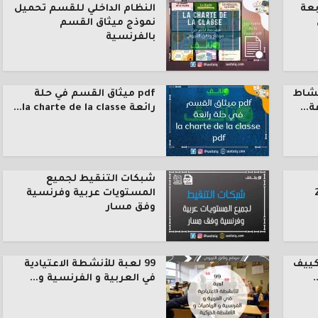
بعة
النظام الداخلي للقسم تحميل
نموذج ميثاق القسم
بالفرنسية
نشاط
pdf ميثاق القسم في حلة
رائعة la charte de la classe...
شبكات التنقيط لجميع
المستويات عربية وفرنسية
وفق مسار
كييف
99 لعبة للأنشطة الاعتيادية
.
في العربية و الفرنسية و...