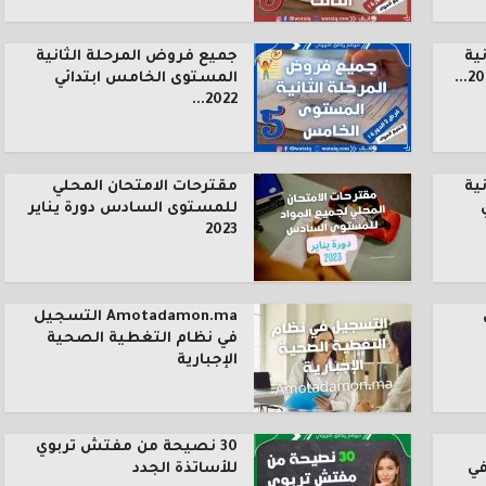
ية
جميع فروض المرحلة الثانية
المستوى الخامس ابتدائي
2022...
ية
مقترحات الامتحان المحلي
للمستوى السادس دورة يناير
2023
Amotadamon.ma التسجيل
في نظام التغطية الصحية
الإجبارية
30 نصيحة من مفتش تربوي
في
للأساتذة الجدد