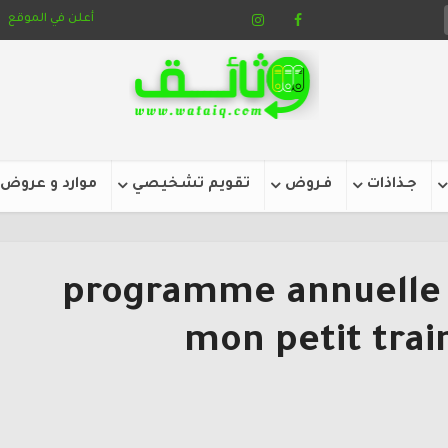
أعلن في الموقع
جـذاذات
فـروض
تقويم تشخيصي
موارد و عروض
التوزيع السنوي programme annuelle
mon petit trai