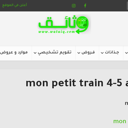
أعلن في الموقع
جـذاذات
فـروض
تقويم تشخيصي
موارد و عروض