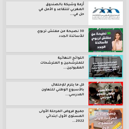
أزمة وشيكة بالصندوق
المغربي للتقاعد و الأمل في
حل في...
30 نصيحة من مفتش تربوي
للأساتذة الجدد
اللوائح النهائية
للمترشحين و المترشحات
المقبولين...
كل ما يلزم للإحتفال
بالأسبوع الوطني للتعاون
المدرسي...
جميع فروض المرحلة الأولى
المستوى الأول ابتدائي
2022...