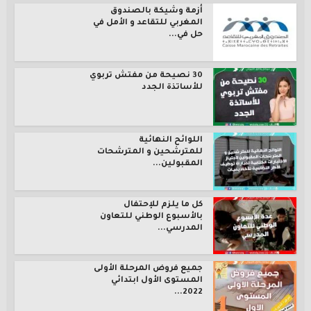
أزمة وشيكة بالصندوق
المغربي للتقاعد و الأمل في
حل في...
30 نصيحة من مفتش تربوي
للأساتذة الجدد
اللوائح النهائية
للمترشحين و المترشحات
المقبولين...
كل ما يلزم للإحتفال
بالأسبوع الوطني للتعاون
المدرسي...
جميع فروض المرحلة الأولى
المستوى الأول ابتدائي
2022...