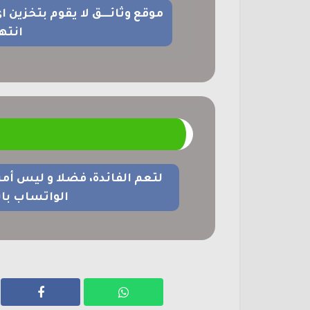
موقع وثائــــق لا يقوم بتخزين 
انته
م
لتعم الفائدة، فضلا و ليس أم
الواتساب با