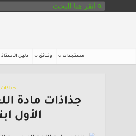
مستجدات
وثـــائق
دليل الأستاذ
جـذاذات
جذاذات مادة ال
الأول ابتدائي 1