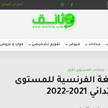
أعلن في الموقع
جـذاذات
فـروض
تقويم تشخيصي
موارد و عروض
جـذاذات المستوى الأول
•
لغة الفرنسية للمستوى
202-2022