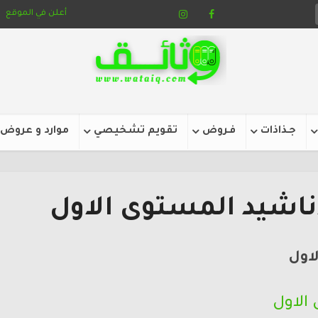
أعلن في الموقع
جـذاذات
فـروض
تقويم تشخيصي
موارد و عروض
ٔناشيد المستوى الاول
لاول