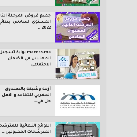
جميع فروض المرحلة الثان
المستوى السادس ابتدائي
2022...
macnss.ma بوابة تسجيل
المهنيين في الضمان
الاجتماعي
أزمة وشيكة بالصندوق
المغربي للتقاعد و الأمل 
حل في...
اللوائح النهائية للمترشح
المترشحات المقبولين...