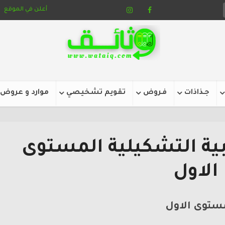
أعلن في الموقع
جـذاذات
فـروض
تقويم تشخيصي
موارد و عروض
بية التشكيلية المستوى
الاول
مستوى الاول