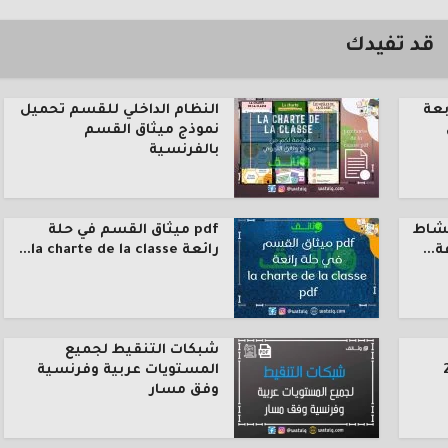
قد تفيدك
بعة
النظام الداخلي للقسم تحميل
نموذج ميثاق القسم
بالفرنسية
نشاط
pdf ميثاق القسم في حلة
رائعة la charte de la classe...
شبكات التنقيط لجميع
المستويات عربية وفرنسية
وفق مسار