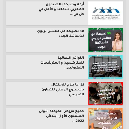
أزمة وشيكة بالصندوق
المغربي للتقاعد و الأمل في
حل في...
30 نصيحة من مفتش تربوي
للأساتذة الجدد
اللوائح النهائية
للمترشحين و المترشحات
المقبولين...
كل ما يلزم للإحتفال
بالأسبوع الوطني للتعاون
المدرسي...
جميع فروض المرحلة الأولى
المستوى الأول ابتدائي
2022...