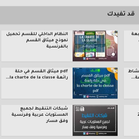
قد تفيدك
بعة
النظام الداخلي للقسم تحميل
نموذج ميثاق القسم
بالفرنسية
نشاط
pdf ميثاق القسم في حلة
رائعة la charte de la classe...
شبكات التنقيط لجميع
المستويات عربية وفرنسية
وفق مسار