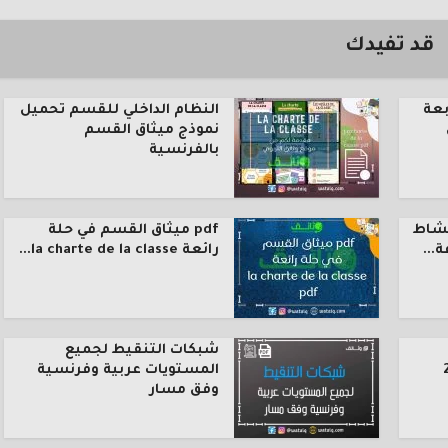
قد تفيدك
بعة
النظام الداخلي للقسم تحميل
نموذج ميثاق القسم
بالفرنسية
نشاط
pdf ميثاق القسم في حلة
رائعة la charte de la classe...
شبكات التنقيط لجميع
المستويات عربية وفرنسية
وفق مسار