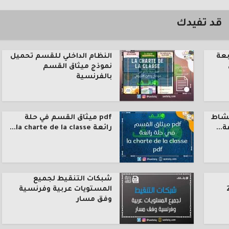
قد تفيدك
بعة
النظام الداخلي للقسم تحميل
نموذج ميثاق القسم
بالفرنسية
نشاط
pdf ميثاق القسم في حلة
رائعة la charte de la classe...
شبكات التنقيط لجميع
المستويات عربية وفرنسية
وفق مسار