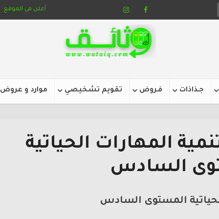
أعلن في الموقع
جـذاذات
فـروض
تقويم تشخيصي
موارد و عروض
مية المهارات الحياتية
وى السادس
لحياتية المستوى السادس