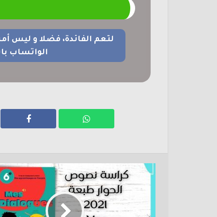
م
لتعم الفائدة، فضلا و ليس أم
الواتساب با