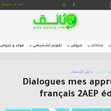
أعلن في الموقع
جـذاذات
فـروض
تقويم تشخيصي
موارد و عروض
ى الثاني
دليل الأستاذ
•
Dialogues mes appr
français 2AEP éd