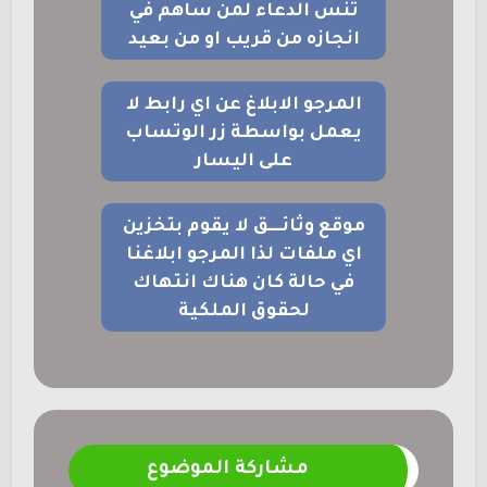
تنس الدعاء لمن ساهم في
انجازه من قريب او من بعيد
المرجو الابلاغ عن اي رابط لا
يعمل بواسطة زر الوتساب
على اليسار
موقع وثائــــق لا يقوم بتخزين
اي ملفات لذا المرجو ابلاغنا
في حالة كان هناك انتهاك
لحقوق الملكية
مشاركة الموضوع