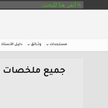
مستجدات
وثـــائق
دليل الأستاذ
جميع ملخصات د