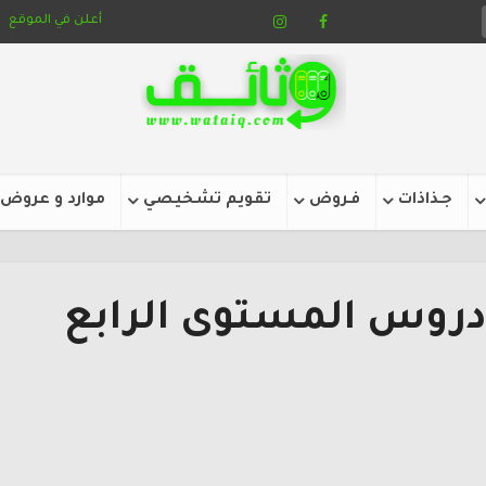
أعلن في الموقع
جـذاذات
فـروض
تقويم تشخيصي
موارد و عروض
روس المستوى الرابع