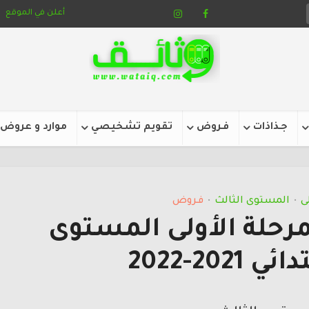
أعلن في الموقع
جـذاذات
فـروض
تقويم تشخيصي
موارد و عروض
ى
المستوى الثالث
فـروض
•
•
حلة الأولى المستوى
2021-2022