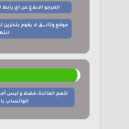
المرجو الابلاغ عن اي رابط
موقع وثائــــق لا يقوم بتخزين 
انته
م
لتعم الفائدة، فضلا و ليس أم
الواتساب با