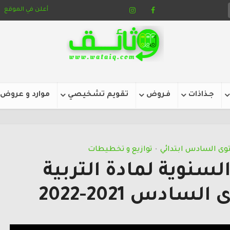
أعلن في الموقع
جـذاذات
فـروض
تقويم تشخيصي
موارد و عروض
وى السادس ابتدائي
توازيع و تخطيطات
•
لسنوية لمادة التربية
سادس 2021-2022