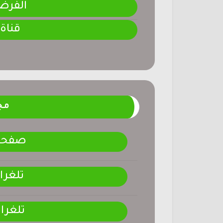
الفرض 1-المرحلة ا
قناة
مج
صفحتنـ
تلغرا
تلغرا