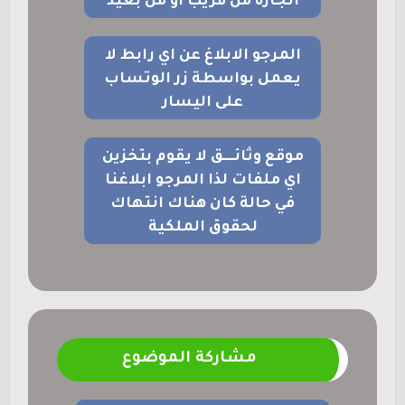
انجازه من قريب او من بعيد
المرجو الابلاغ عن اي رابط لا
يعمل بواسطة زر الوتساب
على اليسار
موقع وثائــــق لا يقوم بتخزين
اي ملفات لذا المرجو ابلاغنا
في حالة كان هناك انتهاك
لحقوق الملكية
مشاركة الموضوع