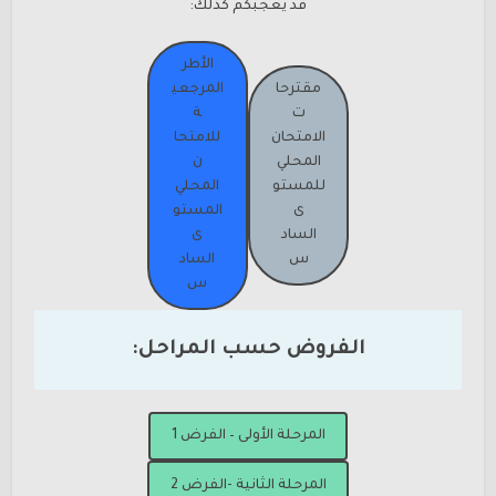
قد يعجبكم كذلك:
الأطر
مقترحا
المرجعي
ت
ة
الامتحان
للامتحا
المحلي
ن
للمستو
المحلي
ى
المستو
الساد
ى
س
الساد
س
الفروض حسب المراحل:
المرحلة الأولى – الفرض 1
المرحلة الثانية -الفرض 2