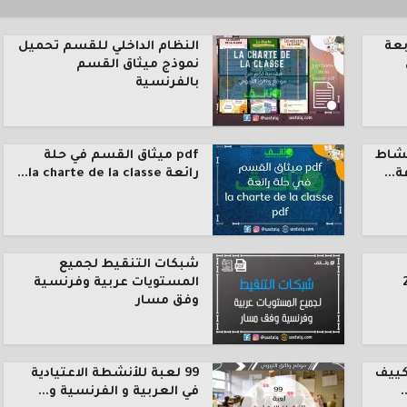
بعة
النظام الداخلي للقسم تحميل
نموذج ميثاق القسم
بالفرنسية
نشاط
pdf ميثاق القسم في حلة
رائعة la charte de la classe...
شبكات التنقيط لجميع
المستويات عربية وفرنسية
وفق مسار
كييف
99 لعبة للأنشطة الاعتيادية
.
في العربية و الفرنسية و...