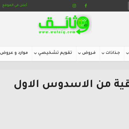
أعلن في الموقع
جـذاذات
فـروض
تقويم تشخيصي
موارد و عروض
تبقية من الاسدوس الاول