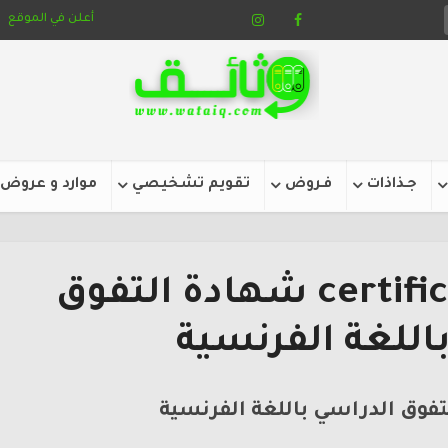
أعلن في الموقع
جـذاذات
فـروض
تقويم تشخيصي
موارد و عروض
certificat d’excellence شهادة التفوق
اللغة الفرنسية