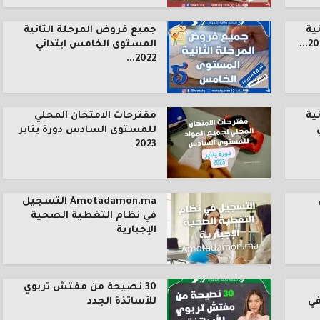
ية
جميع فروض المرحلة الثانية
المستوى الخامس ابتدائي
2022...
ية
مقترحات الامتحان المحلي
للمستوى السادس دورة يناير
2023
Amotadamon.ma التسجيل
في نظام التغطية الصحية
الإجبارية
30 نصيحة من مفتش تربوي
في
للأساتذة الجدد