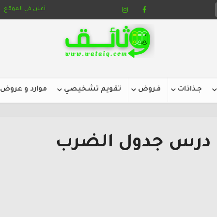
أعلن في الموقع
جـذاذات
فـروض
تقويم تشخيصي
موارد و عروض
 درس جدول الضرب