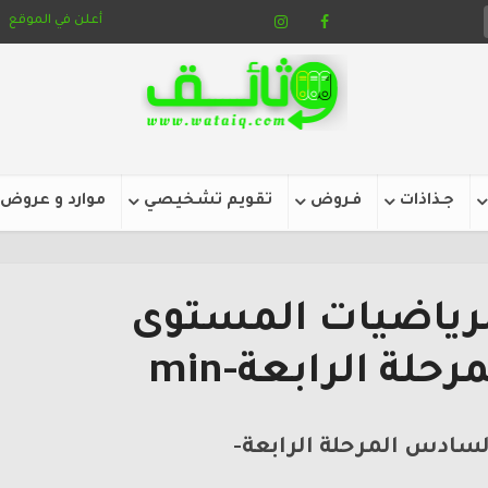
أعلن في الموقع
جـذاذات
فـروض
تقويم تشخيصي
موارد و عروض
رياضيات المستوى
لة الرابعة-min
سادس المرحلة الرابعة-