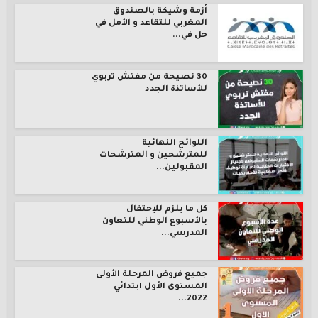
أزمة وشيكة بالصندوق
المغربي للتقاعد و الأمل في
حل في...
30 نصيحة من مفتش تربوي
للأساتذة الجدد
اللوائح النهائية
للمترشحين و المترشحات
المقبولين...
كل ما يلزم للإحتفال
بالأسبوع الوطني للتعاون
المدرسي...
جميع فروض المرحلة الأولى
المستوى الأول ابتدائي
2022...