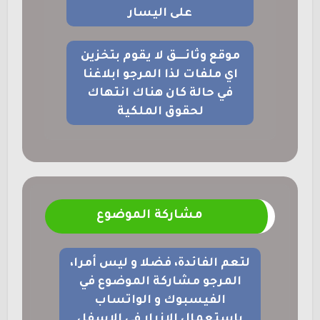
على اليسار
موقع وثائــــق لا يقوم بتخزين
اي ملفات لذا المرجو ابلاغنا
في حالة كان هناك انتهاك
لحقوق الملكية
مشاركة الموضوع
لتعم الفائدة، فضلا و ليس أمرا،
المرجو مشاركة الموضوع في
الفيسبوك و الواتساب
باستعمال الازرار في الاسفل