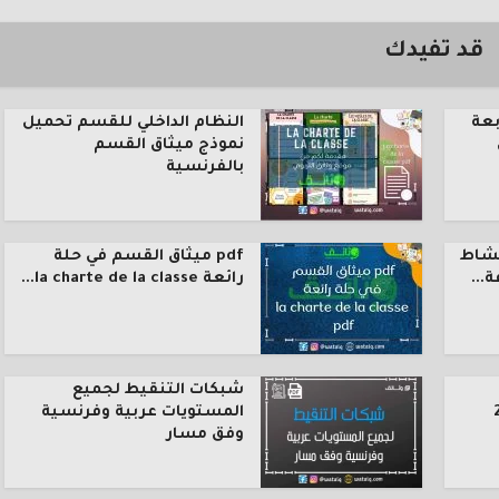
قد تفيدك
بعة
النظام الداخلي للقسم تحميل
نموذج ميثاق القسم
بالفرنسية
نشاط
pdf ميثاق القسم في حلة
رائعة la charte de la classe...
شبكات التنقيط لجميع
المستويات عربية وفرنسية
وفق مسار