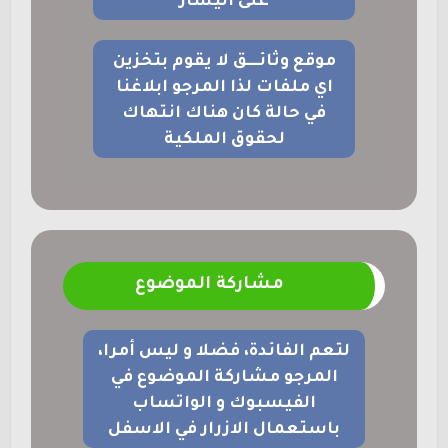
على اليسار
موقع وثائــــق لا يقوم بتخزين
اي ملفات لذا المرجو ابلاغنا
في حالة كان هناك انتهاك
لحقوق الملكية
مشاركة الموضوع
لتعم الفائدة، فضلا و ليس أمرا،
المرجو مشاركة الموضوع في
الفيسبوك و الواتساب
باستعمال الازرار في الاسفل