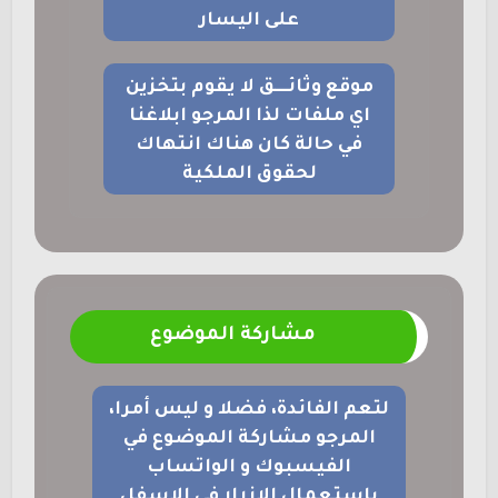
على اليسار
موقع وثائــــق لا يقوم بتخزين
اي ملفات لذا المرجو ابلاغنا
في حالة كان هناك انتهاك
لحقوق الملكية
مشاركة الموضوع
لتعم الفائدة، فضلا و ليس أمرا،
المرجو مشاركة الموضوع في
الفيسبوك و الواتساب
باستعمال الازرار في الاسفل