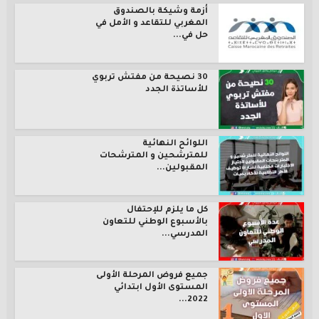
أزمة وشيكة بالصندوق
المغربي للتقاعد و الأمل في
حل في...
30 نصيحة من مفتش تربوي
للأساتذة الجدد
اللوائح النهائية
للمترشحين و المترشحات
المقبولين...
كل ما يلزم للإحتفال
بالأسبوع الوطني للتعاون
المدرسي...
جميع فروض المرحلة الأولى
المستوى الأول ابتدائي
2022...