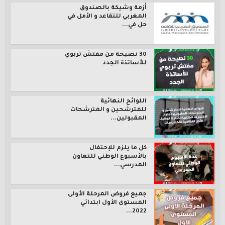
أزمة وشيكة بالصندوق
المغربي للتقاعد و الأمل في
حل في...
30 نصيحة من مفتش تربوي
للأساتذة الجدد
اللوائح النهائية
للمترشحين و المترشحات
المقبولين...
كل ما يلزم للإحتفال
بالأسبوع الوطني للتعاون
المدرسي...
جميع فروض المرحلة الأولى
المستوى الأول ابتدائي
2022...