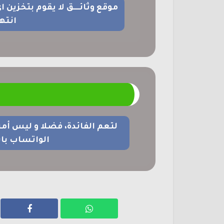
موقع وثائــــق لا يقوم بتخزين 
انته
م
لتعم الفائدة، فضلا و ليس أم
الواتساب با