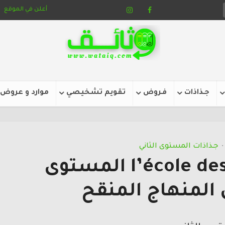
أعلن في الموقع
جـذاذات
فـروض
تقويم تشخيصي
موارد و عروض
جـذاذات المستوى الثاني
•
جذاذات l’école des mots المستوى
 المنهاج المنقح