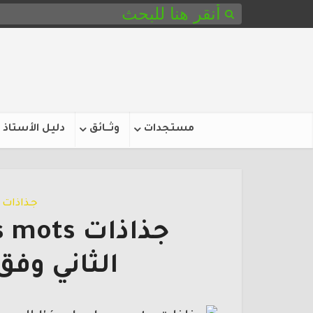
مستجدات
وثـــائق
دليل الأستاذ
جـذاذات
الثاني وفق