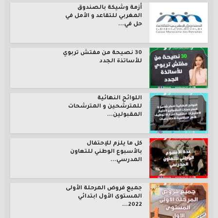
أزمة وشيكة بالصندوق
المغربي للتقاعد و الأمل في
حل في...
30 نصيحة من مفتش تربوي
للأساتذة الجدد
اللوائح النهائية
للمترشحين و المترشحات
المقبولين...
كل ما يلزم للإحتفال
بالأسبوع الوطني للتعاون
المدرسي...
جميع فروض المرحلة الأولى
المستوى الأول ابتدائي
2022...