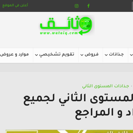
أعلن في الموقع
جـذاذات
فـروض
تقويم تشخيصي
موارد و عروض
جـذاذات المستوى الثاني
•
لمستوى الثاني لجميع
د و المراجع