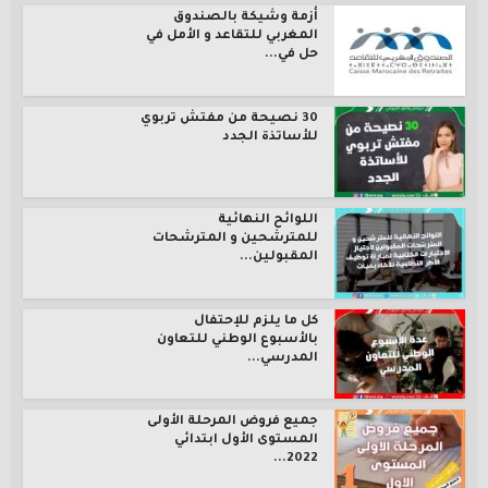
أزمة وشيكة بالصندوق
المغربي للتقاعد و الأمل في
حل في...
30 نصيحة من مفتش تربوي
للأساتذة الجدد
اللوائح النهائية
للمترشحين و المترشحات
المقبولين...
كل ما يلزم للإحتفال
بالأسبوع الوطني للتعاون
المدرسي...
جميع فروض المرحلة الأولى
المستوى الأول ابتدائي
2022...