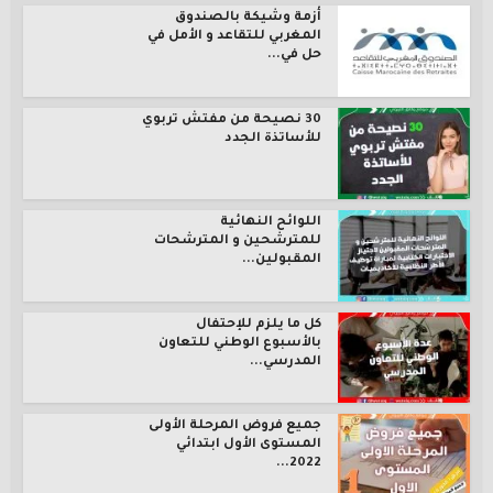
أزمة وشيكة بالصندوق
المغربي للتقاعد و الأمل في
حل في...
30 نصيحة من مفتش تربوي
للأساتذة الجدد
اللوائح النهائية
للمترشحين و المترشحات
المقبولين...
كل ما يلزم للإحتفال
بالأسبوع الوطني للتعاون
المدرسي...
جميع فروض المرحلة الأولى
المستوى الأول ابتدائي
2022...