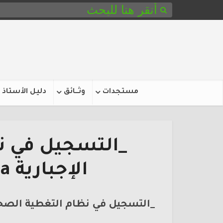
مستجدات
وثـــائق
دليل الأستاذ
_التسجيل في ن
الإجبارية Amotadamon.ma
_التسجيل في نظام التغطية الصحية الإجباري