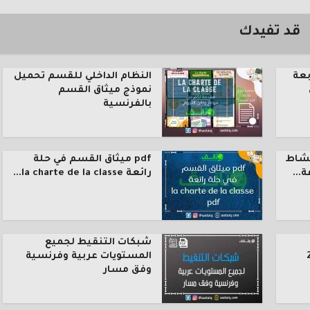
قد تفيدك
بعة
النظام الداخلي للقسم تحميل
نموذج ميثاق القسم
بالفرنسية
نشاط
pdf ميثاق القسم في حلة
رائعة la charte de la classe...
شبكات التنقيط لجميع
المستويات عربية وفرنسية
وفق مسار