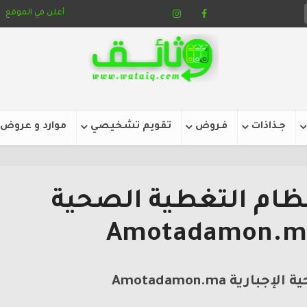
أعلن في الموقع
جـذاذات
فـروض
تقويم تشخيصي
موارد و عروض
ظام التغطية الصحية
ة Amotadamon.ma