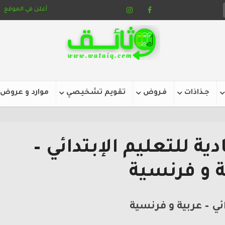
أعلن في الموقع
جـذاذات
فـروض
تقويم تشخيصي
موارد و عروض
ية للتعليم الإبتدائي –
ة و فرنسية
ائي – عربية و فرنسية