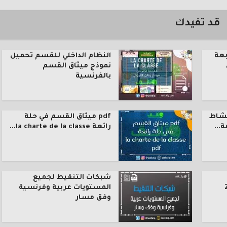
قد تفيدك
بعة
النظام الداخلي للقسم تحميل
نموذج ميثاق القسم
بالفرنسية
نشاط
pdf ميثاق القسم في حلة
رائعة la charte de la classe...
شبكات التنقيط لجميع
المستويات عربية وفرنسية
وفق مسار