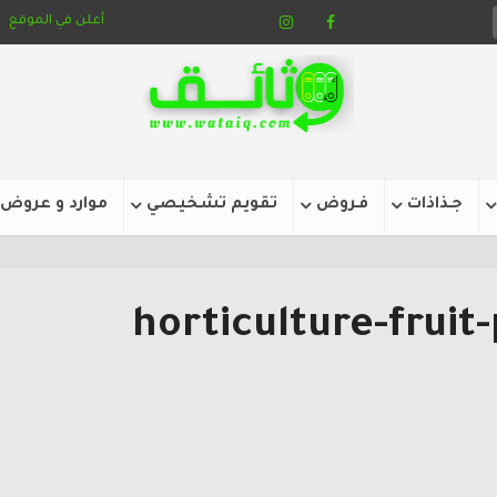
أعلن في الموقع
جـذاذات
فـروض
تقويم تشخيصي
موارد و عروض
horticulture-fruit