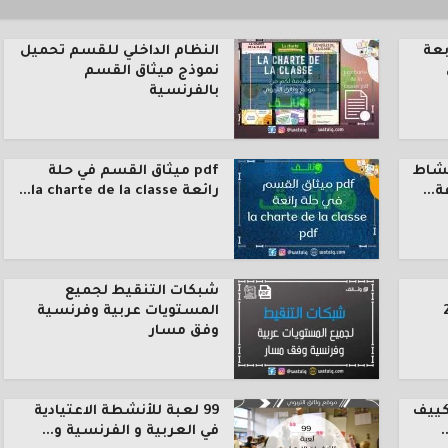
بعة
النظام الداخلي للقسم تحميل
نموذج ميثاق القسم
بالفرنسية
نشاط
pdf ميثاق القسم في حلة
رائعة la charte de la classe...
شبكات التنقيط لجميع
المستويات عربية وفرنسية
وفق مسار
كييف
99 لعبة للأنشطة الاعتيادية
.
في العربية و الفرنسية و...