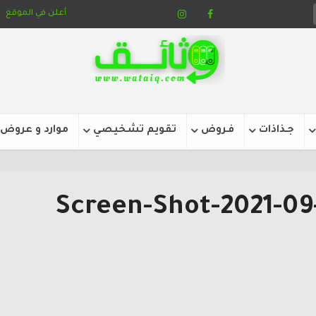
أعلن في الموقع
جـذاذات
فـروض
تقويم تشخيصي
موارد و عروض
Screen-Shot-2021-09-