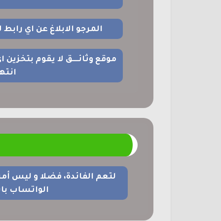
المرجو الابلاغ عن اي رابط
موقع وثائــــق لا يقوم بتخزين 
انته
م
لتعم الفائدة، فضلا و ليس أم
الواتساب با