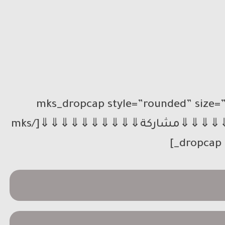
[mks_dropcap style=”rounded” size=
txt_color=”#ffffff”]⇓⇓⇓⇓⇓⇓⇓⇓⇓⇓مشاركة⇓⇓⇓⇓⇓⇓⇓⇓⇓⇓[/mks
_dropcap]