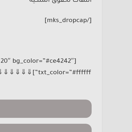
انتهاك لحقوق الملكية
[/mks_dropcap]
”20″ bg_color=”#ce4242″