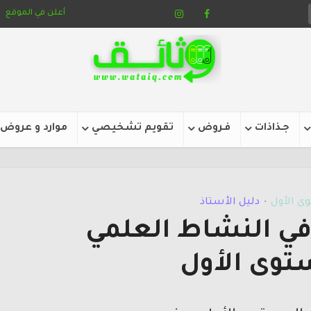
أعلن في الموقع
جـذاذات
فـروض
تقويم تشخيصي
موارد و عروض
ى الأول
دليل الأستاذ
•
 في النشاط العلمي
توى الأول