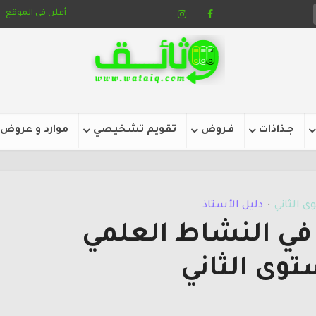
أعلن في الموقع
جـذاذات
فـروض
تقويم تشخيصي
موارد و عروض
ى الثاني
دليل الأستاذ
•
 في النشاط العلمي
توى الثاني