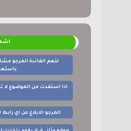
اشعا
لتعم الفائدة المرجو مشا
باستعما
اذا استفدت من الموضوع لا ت
المرجو الابلاغ عن اي رابط
موقع وثائــــق لا يقوم بتخزين 