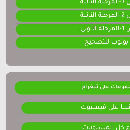
لثالثة
لثانية
لأولى
 يوتوب للتصحيح
موعات على تلغرام
ـــــا على فيسبوك
م كل المستويات