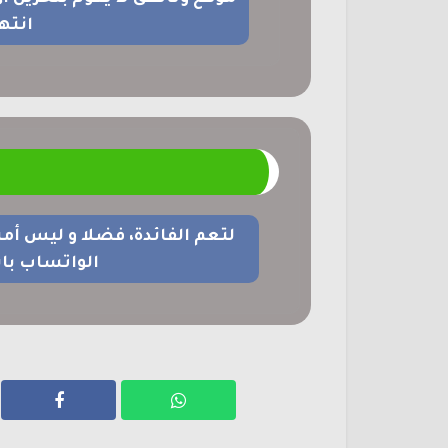
انته
م
لتعم الفائدة، فضلا و ليس أم
الواتساب با