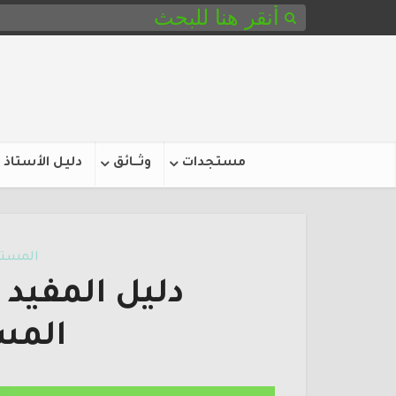
مستجدات
وثـــائق
دليل الأستاذ
المستو
دليل المفيد
المس