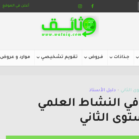
أعلن في الموقع
جـذاذات
فـروض
تقويم تشخيصي
موارد و عروض
ى الثاني
دليل الأستاذ
•
 في النشاط العلمي
توى الثاني