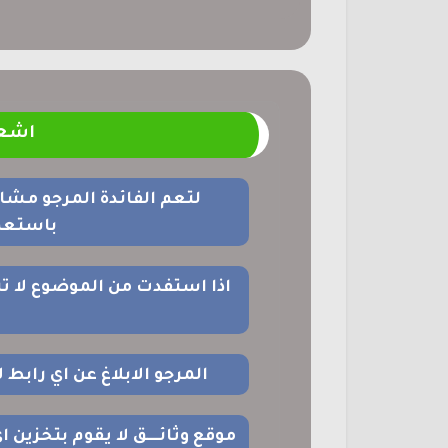
اشعا
لتعم الفائدة المرجو مشا
باستعما
اذا استفدت من الموضوع لا ت
المرجو الابلاغ عن اي رابط
موقع وثائــــق لا يقوم بتخزين 