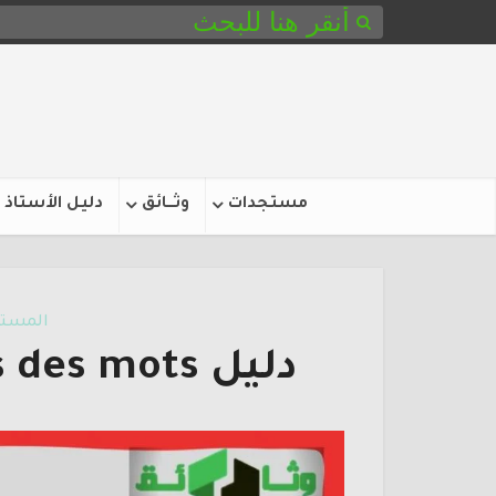
مستجدات
وثـــائق
دليل الأستاذ
المستو
دليل L’oasis des mots المستوى الثاني