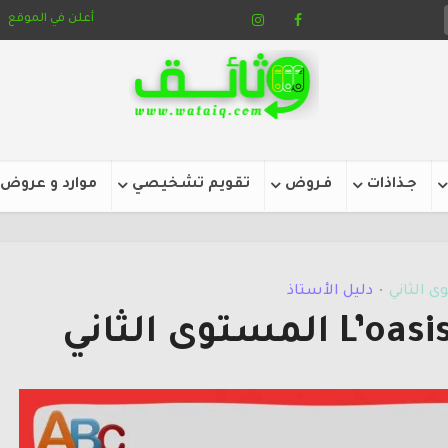
أعلن في الموقع
جـذاذات
فـروض
تقويم تشخيصي
موارد و عروض
ى الثاني
دليل الأستاذ
•