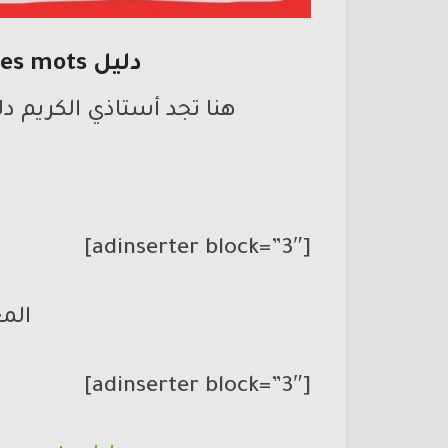
دليل L’oasis des mots المستوى الثاني
هنا تجد أستاذي الكريم دليل L’oasis des mots المستوى
[adinserter block=”3″]
المع
[adinserter block=”3″]