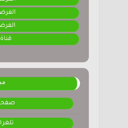
الفرض 2-المرحلة ا
الفرض 1-المرحلة ا
قناة
مج
صفحتنـ
تلغرا