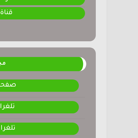
قناة
مج
صفحتنـ
تلغرا
تلغرا