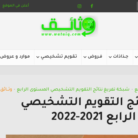
أعلن في الموقع
جـذاذات
فـروض
تقويم تشخيصي
موارد و عروض
ع
شبكة تفريغ نتائج التقويم التشخيصي المستوى الرابع
وثـــائق
•
•
ئج التقويم التشخيصي
2021-2022