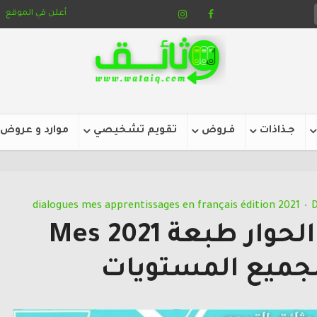
أعلن في الموقع
جـذاذات
فـروض
تقويم تشخيصي
موارد و عروض
dialogues mes apprentissages en français édition 2021
D
•
كراسة نصوص الحوار طبعة 2021 Mes