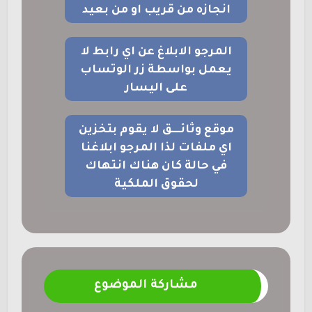
انجازه من قريب او من بعيد
المرجو الابلاغ عن اي رابط لا
يعمل بواسطة زر الوتساب
على اليسار
موقع وثائــــق لا يقوم بتخزين
اي ملفات لذا المرجو ابلاغنا
في حالة كان هناك انتهاك
لحقوق الملكية
مشاركة الموضوع