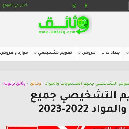
أعلن في الموقع
جـذاذات
فـروض
تقويم تشخيصي
موارد و عروض
تقويم التشخيصي جميع المستويات والمواد
وثـــائق
وثائق تربوية
•
•
يم التشخيصي جميع
د 2022-2023